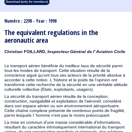
Download (only for members)
1913
1912
1911
1910
1909
1908
1907
1906
1905
1904
1903
1902
1901
1900
1899
1898
1897
1896
1895
1894
1893
1892
1891
1890
Numéro : 2298 - Year : 1998
The equivalent regulations in the
aeronautic area
Christian FOILLARD,
Inspecteur Général de l' Aviation Civile
Le transport aérien bénéficie du meilleur taux de sécurité parmi
tous les modes de transport. Cette situation résulte de la
conscience aiguë qu’ont tous ses acteurs de la priorité absolue à
accorder à cette notion. L 'histoire et le poids de l'opinion ont
transformé cette recherche de la sécurité en une véritable attitude
culturelle collective (Etats, exploitants, usagers).
La sécurité du transport aérien résulte de la conception,
construction, navigabilité et exploitation de l'aéronef, considéré
dans son espace aérien ou son environnement aéroportuaire.
Cette chaîne complexe présente de nombreux points de fragilité,
parmi lesquels I 'homme n’est pas le moins préoccupant.
La mise en commun d'une masse considérable d'informations,
résultant du caractère intrinsèquement international du transport
aérien, de son organisation mondiale et régionale, des relations