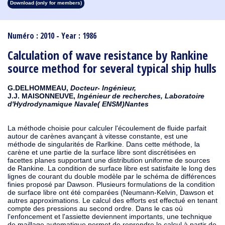
Download (only for members)
1913
1912
1911
1910
1909
1908
1907
1906
1905
1904
1903
1902
1901
1900
1899
1898
1897
1896
1895
1894
1893
1892
1891
1890
Numéro : 2010 - Year : 1986
Calculation of wave resistance by Rankine
source method for several typical ship hulls
G.DELHOMMEAU,
Docteur- Ingénieur,
J.J. MAISONNEUVE,
Ingénieur de recherches, Laboratoire
d'Hydrodynamique Navale( ENSM)Nantes
La méthode choisie pour calculer l'écoulement de fluide parfait
autour de carènes avançant à vitesse constante, est une
méthode de singularités de Rarlkine. Dans cette méthode, la
carène et une partie de la surface libre sont discrétisées en
facettes planes supportant une distribution uniforme de sources
de Rankine. La condition de surface libre est satisfaite le long des
lignes de courant du double modèle par le schéma de différences
finies proposé par Dawson. Plusieurs formulations de la condition
de surface libre ont été comparées (Neumann-Kelvin, Dawson et
autres approximations. Le calcul des efforts est effectué en tenant
compte des pressions au second ordre. Dans le cas où
l'enfoncement et l'assiette deviennent importants, une technique
de maillage automatique permet de reprendre le calcul à partir de