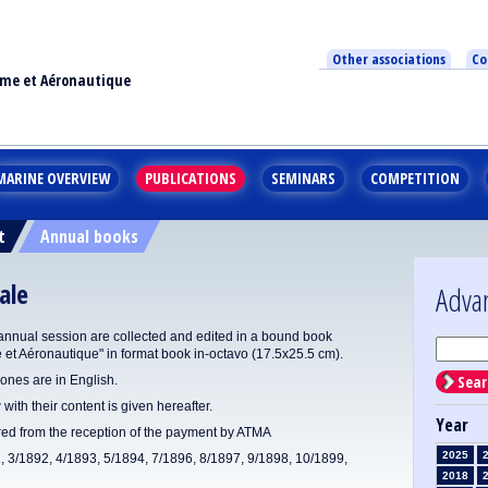
Other associations
Co
ime et Aéronautique
MARINE OVERVIEW
PUBLICATIONS
SEMINARS
COMPETITION
t
Annual books
ale
Adva
annual session are collected and edited in a bound book
e et Aéronautique" in format book in-octavo (17.5x25.5 cm).
Sear
ones are in English.
 with their content is given hereafter.
Year
ered from the reception of the payment by ATMA
2025
1, 3/1892, 4/1893, 5/1894, 7/1896, 8/1897, 9/1898, 10/1899,
2018