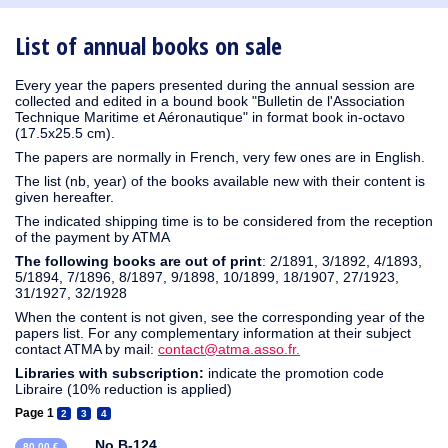
1910
1909
1908
1906
1905
1904
1903
1902
1901
1900
1895
1890
List of annual books on sale
Every year the papers presented during the annual session are
collected and edited in a bound book "Bulletin de l'Association
Technique Maritime et Aéronautique" in format book in-octavo
(17.5x25.5 cm).
The papers are normally in French, very few ones are in English.
The list (nb, year) of the books available new with their content is
given hereafter.
The indicated shipping time is to be considered from the reception
of the payment by ATMA
The following books are out of print
: 2/1891, 3/1892, 4/1893,
5/1894, 7/1896, 8/1897, 9/1898, 10/1899, 18/1907, 27/1923,
31/1927, 32/1928
When the content is not given, see the corresponding year of the
papers list. For any complementary information at their subject
contact ATMA by mail:
contact@atma.asso.fr.
Libraries with subscription:
indicate the promotion code
Libraire (10% reduction is applied)
Page 1
2
3
4
No B-124
80,00 €