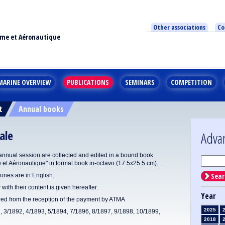
Other associations
Co
ime et Aéronautique
MARINE OVERVIEW
PUBLICATIONS
SEMINARS
COMPETITION
t
Annual books
ale
Adva
annual session are collected and edited in a bound book
e et Aéronautique" in format book in-octavo (17.5x25.5 cm).
Sear
ones are in English.
 with their content is given hereafter.
Year
ered from the reception of the payment by ATMA
2025
1, 3/1892, 4/1893, 5/1894, 7/1896, 8/1897, 9/1898, 10/1899,
2018