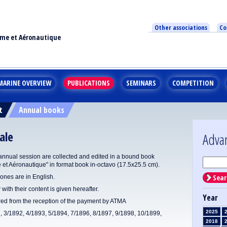
Other associations
Co
ime et Aéronautique
MARINE OVERVIEW
PUBLICATIONS
SEMINARS
COMPETITION
t
Annual books
ale
Adva
annual session are collected and edited in a bound book
e et Aéronautique" in format book in-octavo (17.5x25.5 cm).
Sear
ones are in English.
 with their content is given hereafter.
Year
ered from the reception of the payment by ATMA
2025
1, 3/1892, 4/1893, 5/1894, 7/1896, 8/1897, 9/1898, 10/1899,
2018