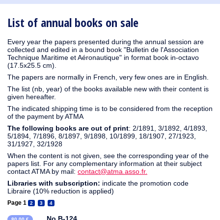
1910
1909
1908
1906
1905
1904
1903
1902
1901
1900
1895
1890
List of annual books on sale
Every year the papers presented during the annual session are
collected and edited in a bound book "Bulletin de l'Association
Technique Maritime et Aéronautique" in format book in-octavo
(17.5x25.5 cm).
The papers are normally in French, very few ones are in English.
The list (nb, year) of the books available new with their content is
given hereafter.
The indicated shipping time is to be considered from the reception
of the payment by ATMA
The following books are out of print
: 2/1891, 3/1892, 4/1893,
5/1894, 7/1896, 8/1897, 9/1898, 10/1899, 18/1907, 27/1923,
31/1927, 32/1928
When the content is not given, see the corresponding year of the
papers list. For any complementary information at their subject
contact ATMA by mail:
contact@atma.asso.fr.
Libraries with subscription:
indicate the promotion code
Libraire (10% reduction is applied)
Page 1
2
3
4
No B-124
80,00 €