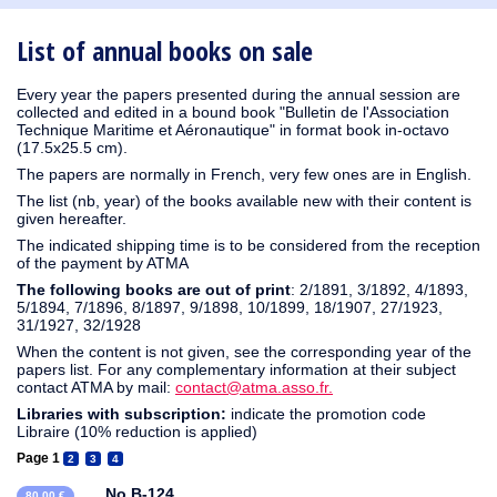
1910
1909
1908
1906
1905
1904
1903
1902
1901
1900
1895
1890
List of annual books on sale
Every year the papers presented during the annual session are
collected and edited in a bound book "Bulletin de l'Association
Technique Maritime et Aéronautique" in format book in-octavo
(17.5x25.5 cm).
The papers are normally in French, very few ones are in English.
The list (nb, year) of the books available new with their content is
given hereafter.
The indicated shipping time is to be considered from the reception
of the payment by ATMA
The following books are out of print
: 2/1891, 3/1892, 4/1893,
5/1894, 7/1896, 8/1897, 9/1898, 10/1899, 18/1907, 27/1923,
31/1927, 32/1928
When the content is not given, see the corresponding year of the
papers list. For any complementary information at their subject
contact ATMA by mail:
contact@atma.asso.fr.
Libraries with subscription:
indicate the promotion code
Libraire (10% reduction is applied)
Page 1
2
3
4
No B-124
80,00 €