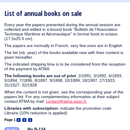
1910
1909
1908
1906
1905
1904
1903
1902
1901
1900
1895
1890
List of annual books on sale
Every year the papers presented during the annual session are
collected and edited in a bound book "Bulletin de l'Association
Technique Maritime et Aéronautique" in format book in-octavo
(17.5x25.5 cm).
The papers are normally in French, very few ones are in English.
The list (nb, year) of the books available new with their content is
given hereafter.
The indicated shipping time is to be considered from the reception
of the payment by ATMA
The following books are out of print
: 2/1891, 3/1892, 4/1893,
5/1894, 7/1896, 8/1897, 9/1898, 10/1899, 18/1907, 27/1923,
31/1927, 32/1928
When the content is not given, see the corresponding year of the
papers list. For any complementary information at their subject
contact ATMA by mail:
contact@atma.asso.fr.
Libraries with subscription:
indicate the promotion code
Libraire (10% reduction is applied)
Page 1
2
3
4
No B-124
80,00 €