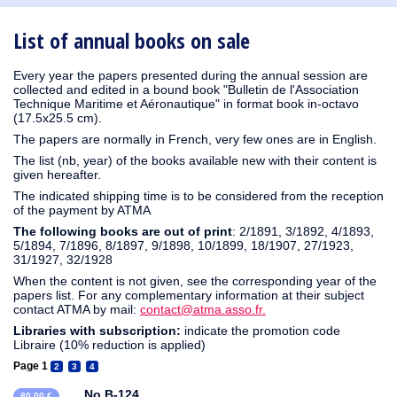
1910
1909
1908
1906
1905
1904
1903
1902
1901
1900
1895
1890
List of annual books on sale
Every year the papers presented during the annual session are
collected and edited in a bound book "Bulletin de l'Association
Technique Maritime et Aéronautique" in format book in-octavo
(17.5x25.5 cm).
The papers are normally in French, very few ones are in English.
The list (nb, year) of the books available new with their content is
given hereafter.
The indicated shipping time is to be considered from the reception
of the payment by ATMA
The following books are out of print
: 2/1891, 3/1892, 4/1893,
5/1894, 7/1896, 8/1897, 9/1898, 10/1899, 18/1907, 27/1923,
31/1927, 32/1928
When the content is not given, see the corresponding year of the
papers list. For any complementary information at their subject
contact ATMA by mail:
contact@atma.asso.fr.
Libraries with subscription:
indicate the promotion code
Libraire (10% reduction is applied)
Page 1
2
3
4
No B-124
80,00 €