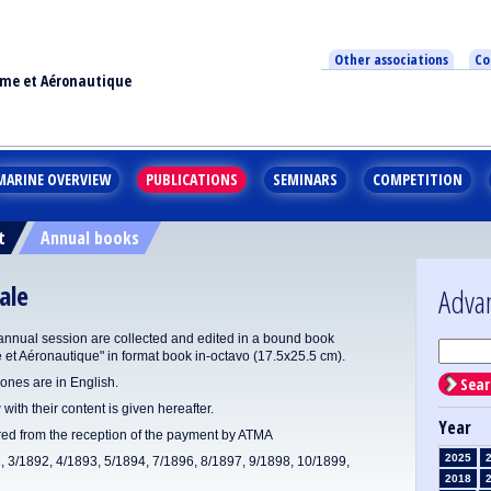
Other associations
Co
ime et Aéronautique
MARINE OVERVIEW
PUBLICATIONS
SEMINARS
COMPETITION
t
Annual books
ale
Adva
annual session are collected and edited in a bound book
e et Aéronautique" in format book in-octavo (17.5x25.5 cm).
Sear
ones are in English.
 with their content is given hereafter.
Year
ered from the reception of the payment by ATMA
2025
1, 3/1892, 4/1893, 5/1894, 7/1896, 8/1897, 9/1898, 10/1899,
2018