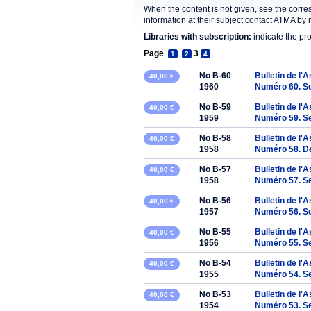
When the content is not given, see the corre
information at their subject contact ATMA by 
Libraries with subscription:
indicate the pr
Page
3
1
2
4
No B-60
Bulletin de l'
40,00 €
1960
Numéro 60. S
No B-59
Bulletin de l'
40,00 €
1959
Numéro 59. S
No B-58
Bulletin de l'
40,00 €
1958
Numéro 58. D
No B-57
Bulletin de l'
40,00 €
1958
Numéro 57. S
No B-56
Bulletin de l'
40,00 €
1957
Numéro 56. S
No B-55
Bulletin de l'
40,00 €
1956
Numéro 55. S
No B-54
Bulletin de l'
40,00 €
1955
Numéro 54. S
No B-53
Bulletin de l'
40,00 €
1954
Numéro 53. S