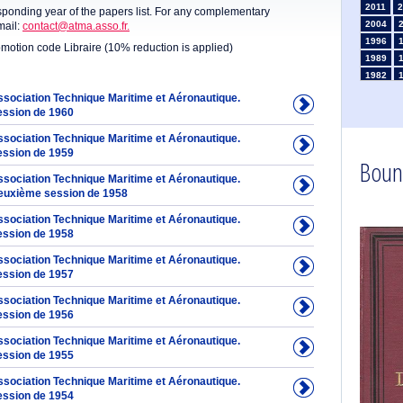
2011
2
sponding year of the papers list. For any complementary
2004
mail:
contact@atma.asso.fr.
1996
omotion code Libraire (10% reduction is applied)
1989
1982
1975
Association Technique Maritime et Aéronautique.
1968
ession de 1960
1961
Association Technique Maritime et Aéronautique.
1954
ession de 1959
Boun
1947
Association Technique Maritime et Aéronautique.
1935
euxième session de 1958
1926
1911
1
Association Technique Maritime et Aéronautique.
1903
ession de 1958
Association Technique Maritime et Aéronautique.
ession de 1957
Association Technique Maritime et Aéronautique.
ession de 1956
Association Technique Maritime et Aéronautique.
ession de 1955
Association Technique Maritime et Aéronautique.
ession de 1954