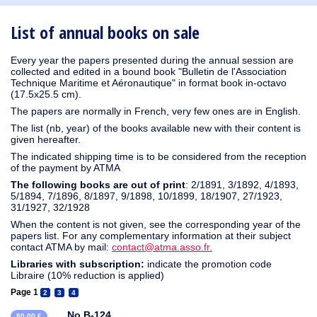
1910
1909
1908
1906
1905
1904
1903
1902
1901
1900
1895
1890
List of annual books on sale
Every year the papers presented during the annual session are
collected and edited in a bound book "Bulletin de l'Association
Technique Maritime et Aéronautique" in format book in-octavo
(17.5x25.5 cm).
The papers are normally in French, very few ones are in English.
The list (nb, year) of the books available new with their content is
given hereafter.
The indicated shipping time is to be considered from the reception
of the payment by ATMA
The following books are out of print
: 2/1891, 3/1892, 4/1893,
5/1894, 7/1896, 8/1897, 9/1898, 10/1899, 18/1907, 27/1923,
31/1927, 32/1928
When the content is not given, see the corresponding year of the
papers list. For any complementary information at their subject
contact ATMA by mail:
contact@atma.asso.fr.
Libraries with subscription:
indicate the promotion code
Libraire (10% reduction is applied)
Page 1
2
3
4
No B-124
80,00 €