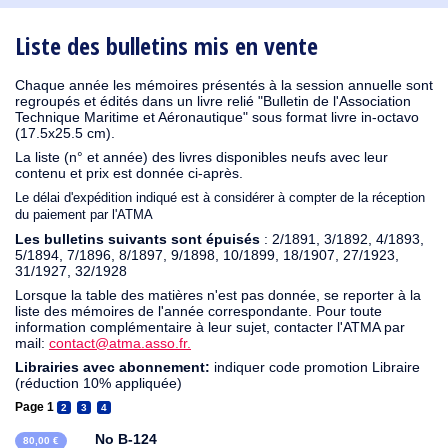
1910
1909
1908
1906
1905
1904
1903
1902
1901
1900
1895
1890
Liste des bulletins mis en vente
Chaque année les mémoires présentés à la session annuelle sont
regroupés et édités dans un livre relié "Bulletin de l'Association
Technique Maritime et Aéronautique" sous format livre in-octavo
(17.5x25.5 cm).
La liste (n° et année) des livres disponibles neufs avec leur
contenu et prix est donnée ci-après.
Le délai d'expédition indiqué est à considérer à compter de la réception
du paiement par l'ATMA
Les bulletins suivants sont épuisés
: 2/1891, 3/1892, 4/1893,
5/1894, 7/1896, 8/1897, 9/1898, 10/1899, 18/1907, 27/1923,
31/1927, 32/1928
Lorsque la table des matières n'est pas donnée, se reporter à la
liste des mémoires de l'année correspondante. Pour toute
information complémentaire à leur sujet, contacter l'ATMA par
mail:
contact@atma.asso.fr.
Librairies avec abonnement:
indiquer code promotion Libraire
(réduction 10% appliquée)
Page 1
2
3
4
No B-124
80,00 €