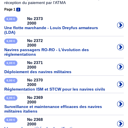
réception du paiement par l'ATMA
Page 1
2
No 2373
6,00 €
2000
Une flotte marchande - Louis Dreyfus armateurs
(LDA)
No 2372
6,00 €
2000
Navires passagers RO-RO - L'évolution des
réglementations
No 2371
6,00 €
2000
Déploiement des navires militaires
No 2370
6,00 €
2000
Réglementation ISM et STCW pour les navires civils
No 2369
6,00 €
2000
Surveillance et maintenance efficaces des navires
militaires italiens
No 2368
6,00 €
2000