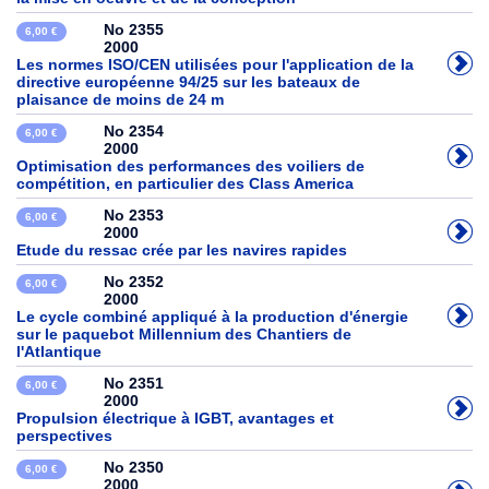
No 2355
6,00 €
2000
Les normes ISO/CEN utilisées pour l'application de la
directive européenne 94/25 sur les bateaux de
plaisance de moins de 24 m
No 2354
6,00 €
2000
Optimisation des performances des voiliers de
compétition, en particulier des Class America
No 2353
6,00 €
2000
Etude du ressac crée par les navires rapides
No 2352
6,00 €
2000
Le cycle combiné appliqué à la production d'énergie
sur le paquebot Millennium des Chantiers de
l'Atlantique
No 2351
6,00 €
2000
Propulsion électrique à IGBT, avantages et
perspectives
No 2350
6,00 €
2000