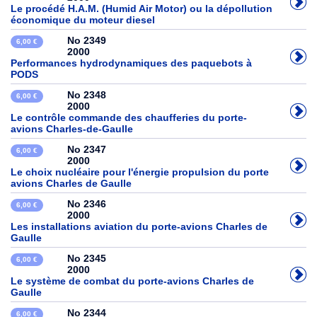
Le procédé H.A.M. (Humid Air Motor) ou la dépollution
économique du moteur diesel
No 2349
6,00 €
2000
Performances hydrodynamiques des paquebots à
PODS
No 2348
6,00 €
2000
Le contrôle commande des chaufferies du porte-
avions Charles-de-Gaulle
No 2347
6,00 €
2000
Le choix nucléaire pour l'énergie propulsion du porte
avions Charles de Gaulle
No 2346
6,00 €
2000
Les installations aviation du porte-avions Charles de
Gaulle
No 2345
6,00 €
2000
Le système de combat du porte-avions Charles de
Gaulle
No 2344
6,00 €