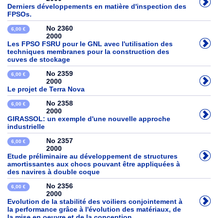
Derniers développements en matière d'inspection des
FPSOs.
No 2360
6,00 €
2000
Les FPSO FSRU pour le GNL avec l'utilisation des
techniques membranes pour la construction des
cuves de stockage
No 2359
6,00 €
2000
Le projet de Terra Nova
No 2358
6,00 €
2000
GIRASSOL: un exemple d'une nouvelle approche
industrielle
No 2357
6,00 €
2000
Etude préliminaire au développement de structures
amortissantes aux chocs pouvant être appliquées à
des navires à double coque
No 2356
6,00 €
2000
Evolution de la stabilité des voiliers conjointement à
la performance grâce à l'évolution des matériaux, de
la mise en oeuvre et de la conception