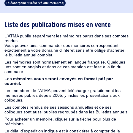
Téléchargement (réservé aux membres)
1930
1929
1928
1927
1926
1925
1924
1923
1915
1914
1913
1912
1911
1910
1909
1908
1907
1906
1905
1904
1903
1902
1901
1900
1899
1898
1897
1896
1895
1894
1893
1892
1891
1890
Liste des publications mises en vente
L'ATMA publie séparément les mémoires parus dans ses comptes
rendus.
Vous pouvez ainsi commander des mémoires correspondant
exactement à votre domaine d'intérêt sans être obligé d'acheter
le bulletin annuel complet.
Les mémoires sont normalement en langue française. Quelques
uns sont en anglais et dans ce cas mention est faite à la fin du
sommaire.
Les mémoires vous seront envoyés en format pdf par
courriel.
Les membres de l'ATMA peuvent télécharger gratuitement les
mémoires publiés depuis 2005, y inclus les présentations aux
colloques.
Les comptes rendus de ses sessions annuelles et de ses
colloques sont aussi publiés regroupés dans les Bulletins annuels.
Pour acheter un mémoire, cliquer sur la flèche pour plus de
précisions.
Le délai d'expédition indiqué est à considérer à compter de la