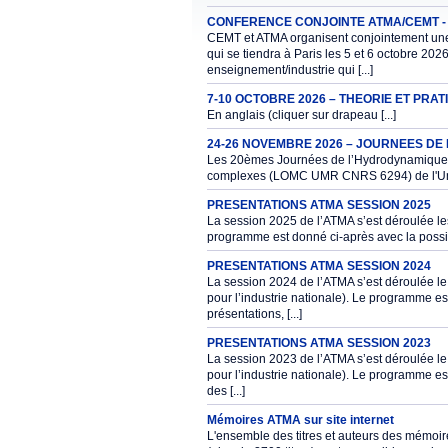
CONFERENCE CONJOINTE ATMA/CEMT - 5
CEMT et ATMA organisent conjointement une 
qui se tiendra à Paris les 5 et 6 octobre 20
enseignement/industrie qui [...]
7-10 OCTOBRE 2026 – THEORIE ET PRA
En anglais (cliquer sur drapeau [...]
24-26 NOVEMBRE 2026 – JOURNEES D
Les 20èmes Journées de l’Hydrodynamique s
complexes (LOMC UMR CNRS 6294) de l'Unive
PRESENTATIONS ATMA SESSION 2025
La session 2025 de l’ATMA s’est déroulée les 
programme est donné ci-après avec la possibili
PRESENTATIONS ATMA SESSION 2024
La session 2024 de l’ATMA s’est déroulée le
pour l’industrie nationale). Le programme est
présentations, [...]
PRESENTATIONS ATMA SESSION 2023
La session 2023 de l’ATMA s’est déroulée le
pour l’industrie nationale). Le programme est
des [...]
Mémoires ATMA sur site internet
L'ensemble des titres et auteurs des mémoi