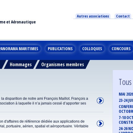
Autres associations
Contact
ime et Aéronautique
PANORAMA MARITIMES
PUBLICATIONS
COLLOQUES
CONCOURS
s
Hommages
Organismes membres
Tous
MAI 202
a disparition de notre ami François Maillot. François a
23-24 J
ciation à laquelle il n’a jamais cessé d’apporter ses
CONFERE
OCTOBRE
7-10 OC
 d'affaires de référence dédiée aux applications de
CONSTR
al, portuaire, aérien, spatial et aéroportuaire. Véritable
24-26 N