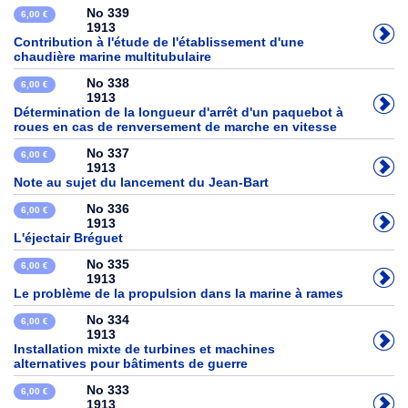
No 339
6,00 €
1913
Contribution à l'étude de l'établissement d'une
chaudière marine multitubulaire
No 338
6,00 €
1913
Détermination de la longueur d'arrêt d'un paquebot à
roues en cas de renversement de marche en vitesse
No 337
6,00 €
1913
Note au sujet du lancement du Jean-Bart
No 336
6,00 €
1913
L'éjectair Bréguet
No 335
6,00 €
1913
Le problème de la propulsion dans la marine à rames
No 334
6,00 €
1913
Installation mixte de turbines et machines
alternatives pour bâtiments de guerre
No 333
6,00 €
1913