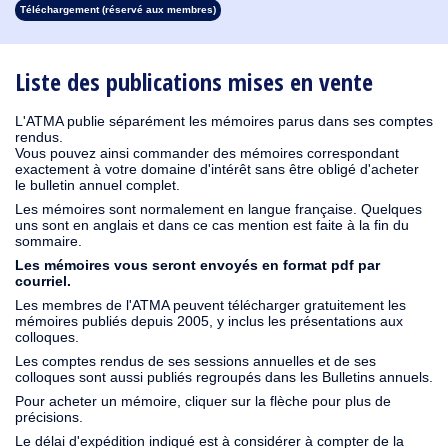
Téléchargement (réservé aux membres)
1931
1930
1929
1928
1927
1926
1925
1924
1923
1915
1914
1912
1911
1910
1909
1908
1907
1906
1905
1904
1903
1902
1901
1900
1899
1898
1897
1896
1895
1894
1893
1892
1891
1890
Liste des publications mises en vente
L'ATMA publie séparément les mémoires parus dans ses comptes
rendus.
Vous pouvez ainsi commander des mémoires correspondant
exactement à votre domaine d'intérêt sans être obligé d'acheter
le bulletin annuel complet.
Les mémoires sont normalement en langue française. Quelques
uns sont en anglais et dans ce cas mention est faite à la fin du
sommaire.
Les mémoires vous seront envoyés en format pdf par
courriel.
Les membres de l'ATMA peuvent télécharger gratuitement les
mémoires publiés depuis 2005, y inclus les présentations aux
colloques.
Les comptes rendus de ses sessions annuelles et de ses
colloques sont aussi publiés regroupés dans les Bulletins annuels.
Pour acheter un mémoire, cliquer sur la flèche pour plus de
précisions.
Le délai d'expédition indiqué est à considérer à compter de la