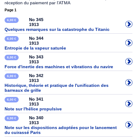
réception du paiement par l'ATMA
Page 1
No 345
6,00 €
1913
Quelques remarques sur la catastrophe du Titanic
No 344
6,00 €
1913
Entropie de la vapeur saturée
No 343
6,00 €
1913
Force d'inertie des machines et vibrations du navire
No 342
6,00 €
1913
Historique, théorie et pratique de l'unification des
barreaux de grille
No 341
6,00 €
1913
Note sur l'hélice propulsive
No 340
6,00 €
1913
Note sur les dispositions adoptées pour le lancement
du cuirassé Paris