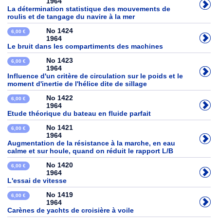
1964
La détermination statistique des mouvements de
roulis et de tangage du navire à la mer
No 1424
6,00 €
1964
Le bruit dans les compartiments des machines
No 1423
6,00 €
1964
Influence d'un critère de circulation sur le poids et le
moment d'inertie de l'hélice dite de sillage
No 1422
6,00 €
1964
Etude théorique du bateau en fluide parfait
No 1421
6,00 €
1964
Augmentation de la résistance à la marche, en eau
calme et sur houle, quand on réduit le rapport L/B
No 1420
6,00 €
1964
L'essai de vitesse
No 1419
6,00 €
1964
Carènes de yachts de croisière à voile