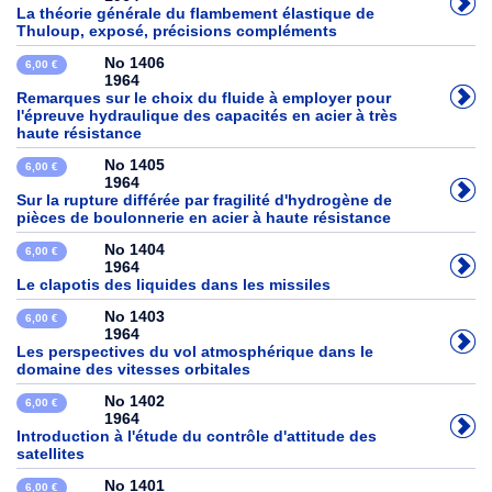
La théorie générale du flambement élastique de
Thuloup, exposé, précisions compléments
No 1406
6,00 €
1964
Remarques sur le choix du fluide à employer pour
l'épreuve hydraulique des capacités en acier à très
haute résistance
No 1405
6,00 €
1964
Sur la rupture différée par fragilité d'hydrogène de
pièces de boulonnerie en acier à haute résistance
No 1404
6,00 €
1964
Le clapotis des liquides dans les missiles
No 1403
6,00 €
1964
Les perspectives du vol atmosphérique dans le
domaine des vitesses orbitales
No 1402
6,00 €
1964
Introduction à l'étude du contrôle d'attitude des
satellites
No 1401
6,00 €