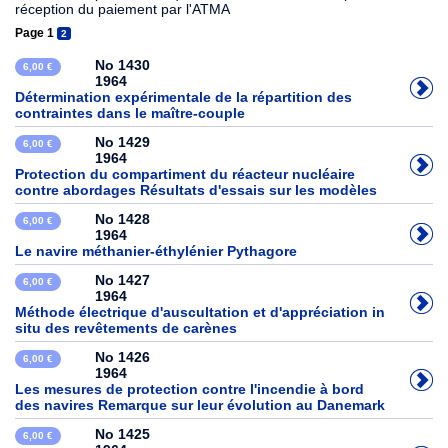
réception du paiement par l'ATMA
Page 1
2
No 1430
6,00 €
1964
Détermination expérimentale de la répartition des
contraintes dans le maître-couple
No 1429
6,00 €
1964
Protection du compartiment du réacteur nucléaire
contre abordages Résultats d'essais sur les modèles
No 1428
6,00 €
1964
Le navire méthanier-éthylénier Pythagore
No 1427
6,00 €
1964
Méthode électrique d'auscultation et d'appréciation in
situ des revêtements de carènes
No 1426
6,00 €
1964
Les mesures de protection contre l'incendie à bord
des navires Remarque sur leur évolution au Danemark
No 1425
6,00 €