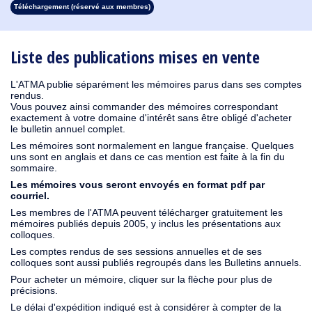
Téléchargement (réservé aux membres)
1930
1929
1928
1927
1926
1925
1924
1923
1915
1914
1913
1912
1911
1910
1909
1908
1907
1906
1905
1904
1903
1902
1901
1900
1899
1898
1897
1896
1895
1894
1893
1892
1891
1890
Liste des publications mises en vente
L'ATMA publie séparément les mémoires parus dans ses comptes
rendus.
Vous pouvez ainsi commander des mémoires correspondant
exactement à votre domaine d'intérêt sans être obligé d'acheter
le bulletin annuel complet.
Les mémoires sont normalement en langue française. Quelques
uns sont en anglais et dans ce cas mention est faite à la fin du
sommaire.
Les mémoires vous seront envoyés en format pdf par
courriel.
Les membres de l'ATMA peuvent télécharger gratuitement les
mémoires publiés depuis 2005, y inclus les présentations aux
colloques.
Les comptes rendus de ses sessions annuelles et de ses
colloques sont aussi publiés regroupés dans les Bulletins annuels.
Pour acheter un mémoire, cliquer sur la flèche pour plus de
précisions.
Le délai d'expédition indiqué est à considérer à compter de la