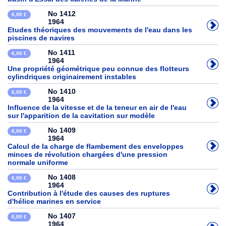
No 1412
6,00 €
1964
Etudes théoriques des mouvements de l'eau dans les
piscines de navires
No 1411
6,00 €
1964
Une propriété géométrique peu connue des flotteurs
cylindriques originairement instables
No 1410
6,00 €
1964
Influence de la vitesse et de la teneur en air de l'eau
sur l'apparition de la cavitation sur modèle
No 1409
6,00 €
1964
Calcul de la charge de flambement des enveloppes
minces de révolution chargées d'une pression
normale uniforme
No 1408
6,00 €
1964
Contribution à l'étude des causes des ruptures
d'hélice marines en service
No 1407
6,00 €
1964