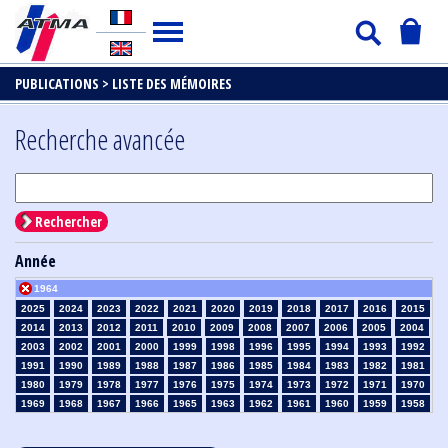
PUBLICATIONS >
LISTE DES MÉMOIRES
Recherche avancée
Rechercher
Année
1964
2025
2024
2023
2022
2021
2020
2019
2018
2017
2016
2015
2014
2013
2012
2011
2010
2009
2008
2007
2006
2005
2004
2003
2002
2001
2000
1999
1998
1996
1995
1994
1993
1992
1991
1990
1989
1988
1987
1986
1985
1984
1983
1982
1981
1980
1979
1978
1977
1976
1975
1974
1973
1972
1971
1970
1969
1968
1967
1966
1965
1963
1962
1961
1960
1959
1958
1957
1956
1955
1954
1953
1952
1951
1950
1949
1948
1947
1946
1945
1939
1938
1937
1936
1935
1934
1933
1932
1931