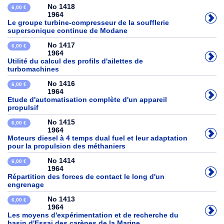
No 1418
6,00 €
1964
Le groupe turbine-compresseur de la soufflerie
supersonique continue de Modane
No 1417
6,00 €
1964
Utilité du calcul des profils d'ailettes de
turbomachines
No 1416
6,00 €
1964
Etude d'automatisation complète d'un appareil
propulsif
No 1415
6,00 €
1964
Moteurs diesel à 4 temps dual fuel et leur adaptation
pour la propulsion des méthaniers
No 1414
6,00 €
1964
Répartition des forces de contact le long d'un
engrenage
No 1413
6,00 €
1964
Les moyens d'expérimentation et de recherche du
basin d'Essai des carènes de la Marine