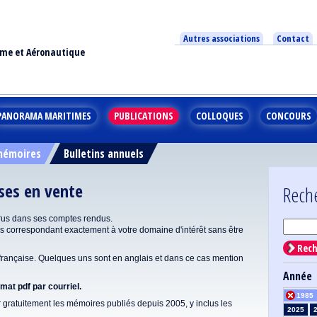
Autres associations
Contact
ime et Aéronautique
PANORAMA MARITIMES
PUBLICATIONS
COLLOQUES
CONCOURS
 mémoires
Bulletins annuels
ises en vente
Rech
rus dans ses comptes rendus.
correspondant exactement à votre domaine d'intérêt sans être
Rech
ançaise. Quelques uns sont en anglais et dans ce cas mention
Année
at pdf par courriel.
1985
gratuitement les mémoires publiés depuis 2005, y inclus les
2025