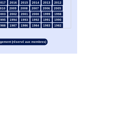
2017
2016
2015
2014
2013
2012
010
2009
2008
2007
2006
2005
2003
2002
2001
2000
1999
1998
1995
1994
1993
1992
1991
1990
1988
1987
1986
1984
1983
1982
1980
1979
1978
1977
1976
1975
1973
1972
1971
1970
1969
1968
rgement (réservé aux membres)
1966
1965
1964
1963
1962
1961
1959
1958
1957
1956
1955
1954
1952
1951
1950
1949
1948
1947
1945
1939
1938
1937
1936
1935
1933
1932
1931
1930
1929
1928
1926
1925
1924
1923
1915
1914
1912
1911
1910
1909
1908
1907
1905
1904
1903
1902
1901
1900
1898
1897
1896
1895
1894
1893
1891
1890