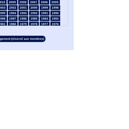
010
2009
2008
2007
2006
2005
2003
2002
2001
2000
1999
1998
1995
1994
1993
1992
1991
1990
1988
1987
1986
1985
1984
1983
1981
1980
1979
1978
1977
1976
1974
1973
1972
1971
1970
1969
1967
1966
1965
1964
1963
1962
rgement (réservé aux membres)
1960
1959
1958
1957
1956
1955
1953
1952
1951
1950
1949
1948
1946
1945
1939
1938
1937
1936
1934
1933
1932
1931
1930
1929
1927
1926
1925
1924
1923
1915
1913
1912
1911
1910
1909
1908
1906
1905
1904
1903
1902
1901
1899
1898
1897
1896
1895
1894
1892
1891
1890