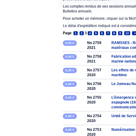
Les comptes rendus de ses sessions annuell
Bulletins annuels.
Pour acheter un mémoire, cliquer sur la flèc
Le délai d'expédition indiqué est à considér
Page
3
1
2
4
5
6
7
8
9
10
>
No 2759
RAMSSES - Réa
6,00 €
2021
matériaux com
No 2758
Fabrication ad
6,00 €
2021
marine nation
No 2757
Les effets de
6,00 €
2020
maritime
No 2756
Le Jumeau Num
6,00 €
2020
No 2755
L’émergence d
6,00 €
2020
espagnole (184
communicati
No 2754
Unité de Servi
6,00 €
2020
No 2753
Numérisation 
6,00 €
2020