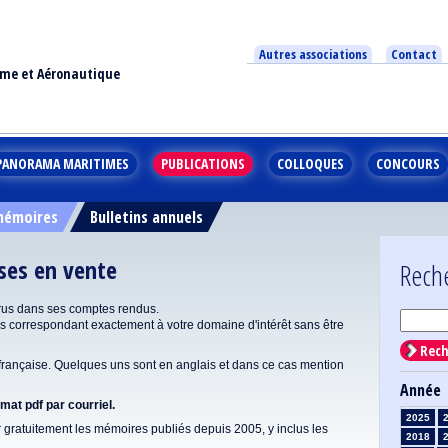
Autres associations
Contact
ime et Aéronautique
PANORAMA MARITIMES
PUBLICATIONS
COLLOQUES
CONCOURS
 mémoires
Bulletins annuels
ises en vente
Rech
rus dans ses comptes rendus.
correspondant exactement à votre domaine d'intérêt sans être
Rech
ançaise. Quelques uns sont en anglais et dans ce cas mention
Année
at pdf par courriel.
2025
gratuitement les mémoires publiés depuis 2005, y inclus les
2018