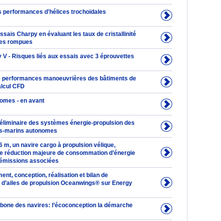
s performances d'hélices trochoïdales
essais Charpy en évaluant les taux de cristallinité
tes rompues
 V - Risques liés aux essais avec 3 éprouvettes
s performances manoeuvrières des bâtiments de
alcul CFD
omes - en avant
éliminaire des systèmes énergie-propulsion des
us-marins autonomes
m, un navire cargo à propulsion vélique,
e réduction majeure de consommation d’énergie
s émissions associées
t, conception, réalisation et bilan de
d’ailes de propulsion Oceanwings® sur Energy
bone des navires: l’écoconception la démarche