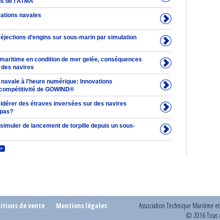
ns de l’ATMA
vations navales
 éjections d’engins sur sous-marin par simulation
n maritime en condition de mer gelée, conséquences
é des navires
 navale à l'heure numérique: Innovations
 compétitivité de GOWIND®
idérer des étraves inversées sur des navires
 pas?
simuler de lancement de torpille depuis un sous-
>
itions de vente
Mentions légales
Association Technique Maritime e
© 2016 Tous d