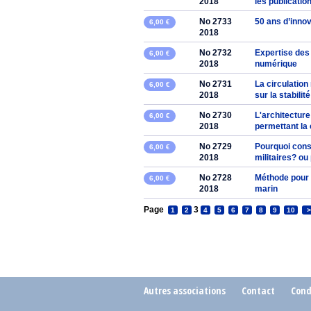
2018
les publicatio
No 2733
50 ans d’inno
6,00 €
2018
No 2732
Expertise des
6,00 €
2018
numérique
No 2731
La circulatio
6,00 €
2018
sur la stabilit
No 2730
L'architecture
6,00 €
2018
permettant la
No 2729
Pourquoi cons
6,00 €
2018
militaires? ou
No 2728
Méthode pour 
6,00 €
2018
marin
Page
3
1
2
4
5
6
7
8
9
10
>
Autres associations
Contact
Cond