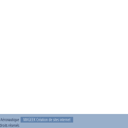
t Aéronautique
MAGEEK Création de sites internet
roits réservés