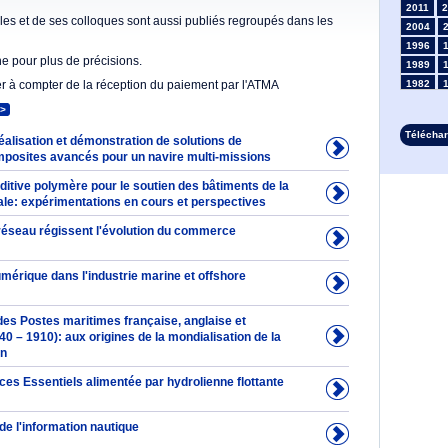
2011
2
es et de ses colloques sont aussi publiés regroupés dans les
2004
1996
he pour plus de précisions.
1989
er à compter de la réception du paiement par l'ATMA
1982
1975
>
1968
Télécha
lisation et démonstration de solutions de
1961
posites avancés pour un navire multi-missions
1954
1947
ditive polymère pour le soutien des bâtiments de la
1935
ale: expérimentations en cours et perspectives
1928
 réseau régissent l'évolution du commerce
1914
1907
1900
érique dans l'industrie marine et offshore
1893
es Postes maritimes française, anglaise et
0 – 1910): aux origines de la mondialisation de la
on
ces Essentiels alimentée par hydrolienne flottante
de l'information nautique