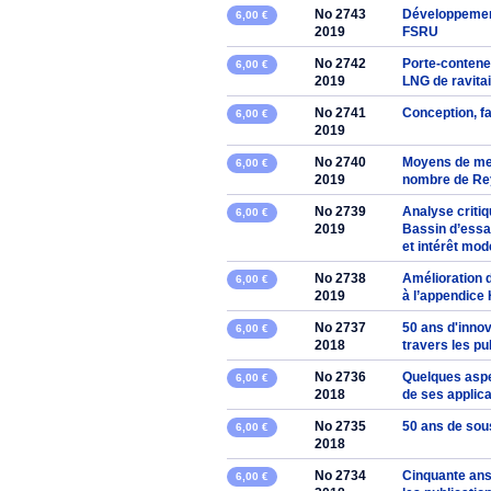
No 2743
Développement
6,00 €
2019
FSRU
No 2742
Porte-contene
6,00 €
2019
LNG de ravita
No 2741
Conception, fa
6,00 €
2019
No 2740
Moyens de me
6,00 €
2019
nombre de Re
No 2739
Analyse critiq
6,00 €
2019
Bassin d’essa
et intérêt mo
No 2738
Amélioration 
6,00 €
2019
à l’appendice
No 2737
50 ans d'innov
6,00 €
2018
travers les pu
No 2736
Quelques aspe
6,00 €
2018
de ses applic
No 2735
50 ans de sou
6,00 €
2018
No 2734
Cinquante ans
6,00 €