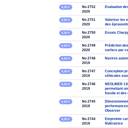
No 2752
Evaluation de
6,00 €
2020
No 2751
Valoriser les 
6,00 €
2020
des éprouvet
No 2750
Essais Charpy
6,00 €
2020
No 2749
Prédiction de
6,00 €
2020
surface par c
No 2748
Navires auton
6,00 €
2019
No 2747
Conception pr
6,00 €
2019
véhicules so
No 2746
NEOLINER 136 
0,00 €
2019
permettant un
fossile et de
No 2745
Dimensionnemen
6,00 €
2019
performances 
Observer
No 2744
Empreinte car
6,00 €
2019
fédératrice