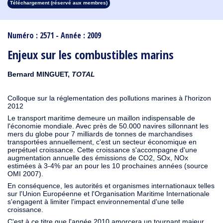
Téléchargement (réservé aux membres)
1913
1912
1911
1910
1909
1908
1907
1906
1905
1904
1903
1902
1901
1900
1899
1898
1897
1896
1895
1894
1893
1892
1891
1890
Numéro : 2571 - Année : 2009
Enjeux sur les combustibles marins
Bernard MINGUET,
TOTAL
Colloque sur la réglementation des pollutions marines à l'horizon
2012
Le transport maritime demeure un maillon indispensable de
l'économie mondiale. Avec près de 50.000 navires sillonnant les
mers du globe pour 7 milliards de tonnes de marchandises
transportées annuellement, c'est un secteur économique en
perpétuel croissance. Cette croissance s'accompagne d'une
augmentation annuelle des émissions de CO2, SOx, NOx
estimées à 3-4% par an pour les 10 prochaines années (source
OMI 2007).
En conséquence, les autorités et organismes internationaux telles
sur l'Union Européenne et l'Organisation Maritime Internationale
s'engagent à limiter l'impact environnemental d'une telle
croissance.
C'est à ce titre que l'année 2010 amorcera un tournant majeur