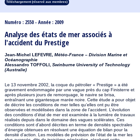
Téléchargement (réservé aux membres)
1913
1912
1911
1910
1909
1908
1907
1906
1905
1904
1903
1902
1901
1900
1899
1898
1897
1896
1895
1894
1893
1892
1891
1890
Numéro : 2550 - Année : 2009
Analyse des états de mer associés à
l'accident du Prestige
Jean-Michel LEFEVRE,
Météo-France – Division Marine et
Océanographie
Alessandro TOFFOLI,
Swinburne University of Technology
(Australie)
Le 13 novembre 2002, la coque du pétrolier « Prestige » a été
gravement endommagée par une vague près du cap Finisterre et
après plusieurs jours de remorquage, le navire se brisa,
entraînant une gigantesque marée noire. Cette étude a pour objet
de décrire les conditions de mer telles qu’elles ont pu être
observées et modélisées dans la zone de l’accident. L’évolution
des conditions d’état de mer est examinée à la lumière de travaux
réalisés depuis dans le domaine des vagues scélérates. Ces
conditions sont d’abord décrites en terme de densités spectrales
d’énergie obtenues en résolvant une équation de bilan pour la
densité d’action. Les modèles de prévision de l’état de la mer les
plus avancés, dits de troisième génération, résolvent cette