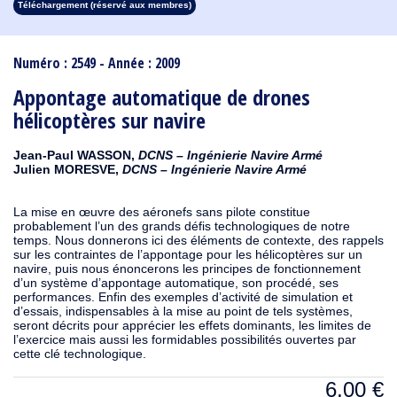
Téléchargement (réservé aux membres)
1913
1912
1911
1910
1909
1908
1907
1906
1905
1904
1903
1902
1901
1900
1899
1898
1897
1896
1895
1894
1893
1892
1891
1890
Numéro : 2549 - Année : 2009
Appontage automatique de drones
hélicoptères sur navire
Jean-Paul WASSON,
DCNS – Ingénierie Navire Armé
Julien MORESVE,
DCNS – Ingénierie Navire Armé
La mise en œuvre des aéronefs sans pilote constitue
probablement l’un des grands défis technologiques de notre
temps. Nous donnerons ici des éléments de contexte, des rappels
sur les contraintes de l’appontage pour les hélicoptères sur un
navire, puis nous énoncerons les principes de fonctionnement
d’un système d’appontage automatique, son procédé, ses
performances. Enfin des exemples d’activité de simulation et
d’essais, indispensables à la mise au point de tels systèmes,
seront décrits pour apprécier les effets dominants, les limites de
l’exercice mais aussi les formidables possibilités ouvertes par
cette clé technologique.
6,00
€