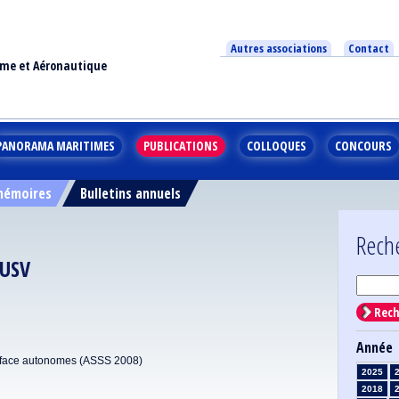
Autres associations
Contact
ime et Aéronautique
PANORAMA MARITIMES
PUBLICATIONS
COLLOQUES
CONCOURS
 mémoires
Bulletins annuels
Rech
 USV
Rech
Année
surface autonomes (ASSS 2008)
2025
2018