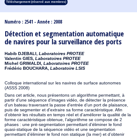
Téléchargement (réservé aux membres)
1913
1912
1911
1910
1909
1908
1907
1906
1905
1904
1903
1902
1901
1900
1899
1898
1897
1896
1895
1894
1893
1892
1891
1890
Numéro : 2541 - Année : 2008
Détection et segmentation automatique
de navires pour la surveillance des ports
Habib DJEBALI,
Laboratoires PROTEE
Valentin GIES,
Laboratoires PROTEE
Michel GRIMALDI,
Laboratoires PROTEE
Frédéric BOUCHARA,
Laboratoire LSIS
Colloque international sur les navires de surface autonomes
(ASSS 2008)
Dans cet article, nous présentons un algorithme permettant, à
partir d’une séquence d’images vidéo, de détecter la présence
d’un bateau traversant la passe d'entrée d’un port de plaisance,
puis de segmenter et d'extraire sa forme caractéristique. Afin
d’obtenir les résultats en temps réel et d’améliorer la qualité de la
forme caractéristique obtenue, l’algorithme se compose de 2
phases : une pré-segmentation permettant d’éliminer le fond
quasi-statique de la séquence vidéo et une segmentation
permettant d’éliminer le fond non statique (la mer) et d’obtenir