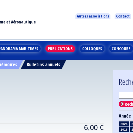
Autres associations
Contact
ime et Aéronautique
PANORAMA MARITIMES
PUBLICATIONS
COLLOQUES
CONCOURS
 mémoires
Bulletins annuels
Rech
Rech
Année
2025
6,00
€
2018