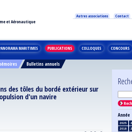
Autres associations
Contact
ime et Aéronautique
PANORAMA MARITIMES
PUBLICATIONS
COLLOQUES
CONCOURS
 mémoires
Bulletins annuels
Rech
ns des tôles du bordé extérieur sur
ropulsion d'un navire
Rech
Année
2025
2018