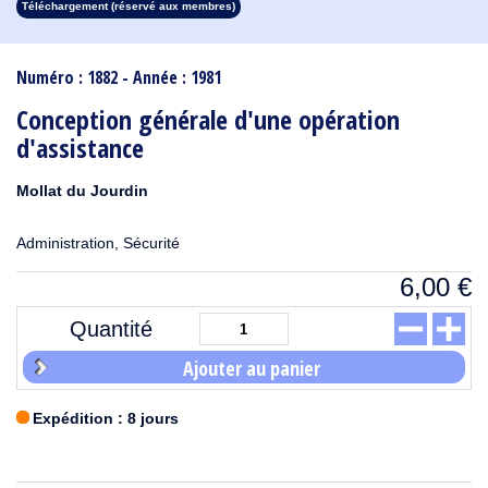
Téléchargement (réservé aux membres)
1913
1912
1911
1910
1909
1908
1907
1906
1905
1904
1903
1902
1901
1900
1899
1898
1897
1896
1895
1894
1893
1892
1891
1890
Numéro : 1882 - Année : 1981
Conception générale d'une opération
d'assistance
Mollat du Jourdin
Administration, Sécurité
6,00
€
Quantité
Ajouter au panier
Expédition : 8 jours