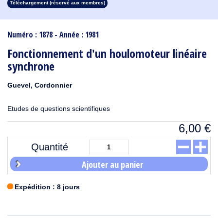
Téléchargement (réservé aux membres)
1913
1912
1911
1910
1909
1908
1907
1906
1905
1904
1903
1902
1901
1900
1899
1898
1897
1896
1895
1894
1893
1892
1891
1890
Numéro : 1878 - Année : 1981
Fonctionnement d'un houlomoteur linéaire
synchrone
Guevel, Cordonnier
Etudes de questions scientifiques
6,00
€
Quantité
Ajouter au panier
Expédition : 8 jours