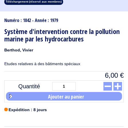
Téléchargement (réservé aux membres)
1913
1912
1911
1910
1909
1908
1907
1906
1905
1904
1903
1902
1901
1900
1899
1898
1897
1896
1895
1894
1893
1892
1891
1890
Numéro : 1842 - Année : 1979
Système d'intervention contre la pollution
marine par les hydrocarbures
Berthod, Vivier
Etudes relatives à des bâtiments spéciaux
6,00
€
Quantité
Ajouter au panier
Expédition : 8 jours