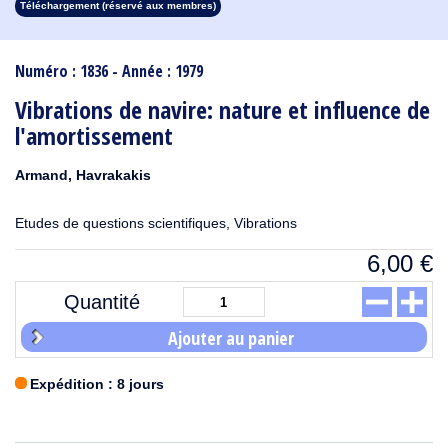
Téléchargement (réservé aux membres)
1913
1912
1911
1910
1909
1908
1907
1906
1905
1904
1903
1902
1901
1900
1899
1898
1897
1896
1895
1894
1893
1892
1891
1890
Numéro : 1836 - Année : 1979
Vibrations de navire: nature et influence de
l'amortissement
Armand, Havrakakis
Etudes de questions scientifiques, Vibrations
6,00
€
Quantité
Ajouter au panier
Expédition : 8 jours