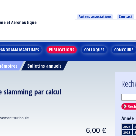
Autres associations
Contact
ime et Aéronautique
PANORAMA MARITIMES
PUBLICATIONS
COLLOQUES
CONCOURS
 mémoires
Bulletins annuels
Rech
e slamming par calcul
Rech
Année
uvement sur houle
2025
6,00
€
2018