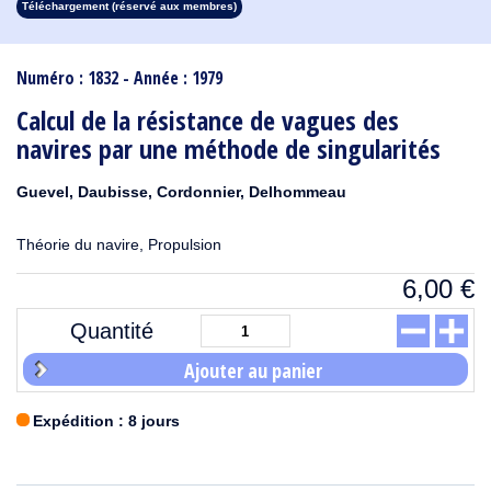
Téléchargement (réservé aux membres)
1913
1912
1911
1910
1909
1908
1907
1906
1905
1904
1903
1902
1901
1900
1899
1898
1897
1896
1895
1894
1893
1892
1891
1890
Numéro : 1832 - Année : 1979
Calcul de la résistance de vagues des
navires par une méthode de singularités
Guevel, Daubisse, Cordonnier, Delhommeau
Théorie du navire, Propulsion
6,00
€
Quantité
Ajouter au panier
Expédition : 8 jours