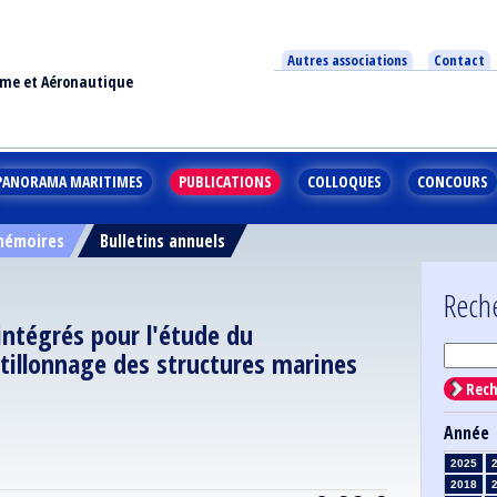
Autres associations
Contact
ime et Aéronautique
PANORAMA MARITIMES
PUBLICATIONS
COLLOQUES
CONCOURS
 mémoires
Bulletins annuels
Rech
ntégrés pour l'étude du
tillonnage des structures marines
Rech
Année
2025
2018