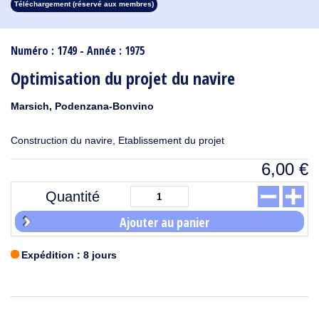
Téléchargement (réservé aux membres)
1913
1912
1911
1910
1909
1908
1907
1906
1905
1904
1903
1902
1901
1900
1899
1898
1897
1896
1895
1894
1893
1892
1891
1890
Numéro : 1749 - Année : 1975
Optimisation du projet du navire
Marsich, Podenzana-Bonvino
Construction du navire, Etablissement du projet
6,00
€
Quantité
Ajouter au panier
Expédition : 8 jours