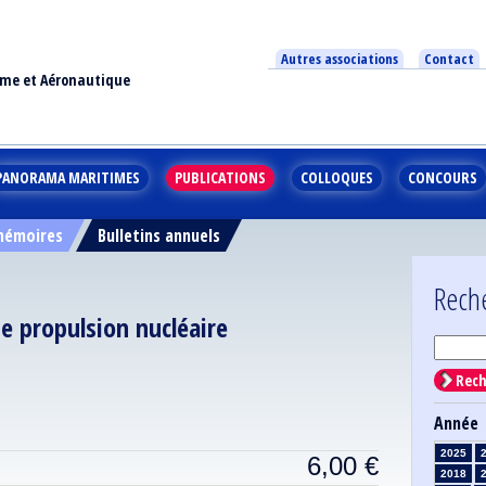
Autres associations
Contact
ime et Aéronautique
PANORAMA MARITIMES
PUBLICATIONS
COLLOQUES
CONCOURS
 mémoires
Bulletins annuels
Rech
e propulsion nucléaire
Rech
Année
2025
6,00
€
2018