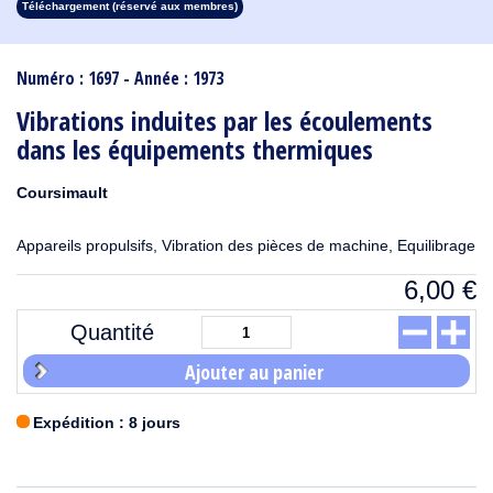
Téléchargement (réservé aux membres)
1913
1912
1911
1910
1909
1908
1907
1906
1905
1904
1903
1902
1901
1900
1899
1898
1897
1896
1895
1894
1893
1892
1891
1890
Numéro : 1697 - Année : 1973
Vibrations induites par les écoulements
dans les équipements thermiques
Coursimault
Appareils propulsifs, Vibration des pièces de machine, Equilibrage
6,00
€
Quantité
Ajouter au panier
Expédition : 8 jours