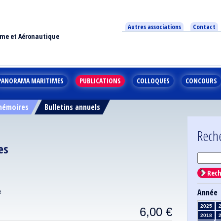
Autres associations
Contact
ime et Aéronautique
PANORAMA MARITIMES
PUBLICATIONS
COLLOQUES
CONCOURS
 mémoires
Bulletins annuels
Rech
es
Rech
Année
e
2025
6,00
€
2018