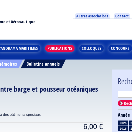
Autres associations
Contact
ime et Aéronautique
PANORAMA MARITIMES
PUBLICATIONS
COLLOQUES
CONCOURS
 mémoires
Bulletins annuels
Rech
entre barge et pousseur océaniques
Rech
Année
s à des bâtiments spéciaux
2025
6,00
€
2018