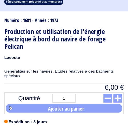
Téléchargement (réservé aux membres)
1913
1912
1911
1910
1909
1908
1907
1906
1905
1904
1903
1902
1901
1900
1899
1898
1897
1896
1895
1894
1893
1892
1891
1890
Numéro : 1681 - Année : 1973
Production et utilisation de l'énergie
électrique à bord du navire de forage
Pelican
Lacoste
Généralités sur les navires, Etudes relatives à des bâtiments
spéciaux
6,00
€
Quantité
Ajouter au panier
Expédition : 8 jours