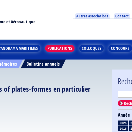
Autres associations
Contact
ime et Aéronautique
PANORAMA MARITIMES
PUBLICATIONS
COLLOQUES
CONCOURS
 mémoires
Bulletins annuels
Rech
es of plates-formes en particulier
Rech
Année
2025
2018