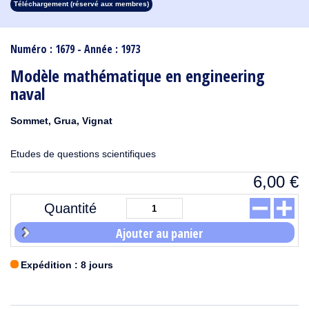
Téléchargement (réservé aux membres)
1913
1912
1911
1910
1909
1908
1907
1906
1905
1904
1903
1902
1901
1900
1899
1898
1897
1896
1895
1894
1893
1892
1891
1890
Numéro : 1679 - Année : 1973
Modèle mathématique en engineering
naval
Sommet, Grua, Vignat
Etudes de questions scientifiques
6,00
€
Quantité
Ajouter au panier
Expédition : 8 jours