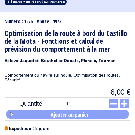
Téléchargement (réservé aux membres)
1913
1912
1911
1910
1909
1908
1907
1906
1905
1904
1903
1902
1901
1900
1899
1898
1897
1896
1895
1894
1893
1892
1891
1890
Numéro : 1676 - Année : 1973
Optimisation de la route à bord du Castillo
de la Mota - Fonctions et calcul de
prévision du comportement à la mer
Esteve-Jaquotot, Bouthelier-Donate, Planeix, Tournan
Comportement du navire sur houle, Optimisation des routes,
Sécurité
6,00
€
Quantité
Ajouter au panier
Expédition : 8 jours