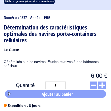
Téléchargement (réservé aux membres)
1913
1912
1911
1910
1909
1908
1907
1906
1905
1904
1903
1902
1901
1900
1899
1898
1897
1896
1895
1894
1893
1892
1891
1890
Numéro : 1537 - Année : 1968
Détermination des caractéristiques
optimales des navires porte-containers
cellulaires
Le Guern
Généralités sur les navires, Etudes relatives à des bâtiments
spéciaux
6,00
€
Quantité
Ajouter au panier
Expédition : 8 jours