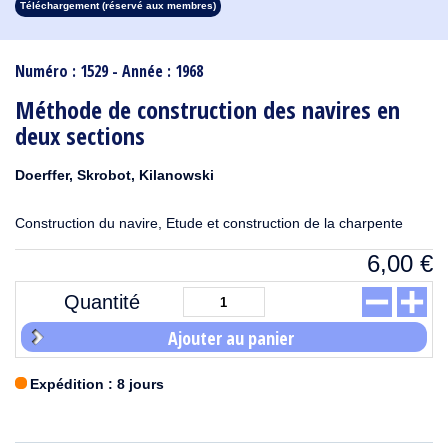
Téléchargement (réservé aux membres)
1913
1912
1911
1910
1909
1908
1907
1906
1905
1904
1903
1902
1901
1900
1899
1898
1897
1896
1895
1894
1893
1892
1891
1890
Numéro : 1529 - Année : 1968
Méthode de construction des navires en
deux sections
Doerffer, Skrobot, Kilanowski
Construction du navire, Etude et construction de la charpente
6,00
€
Quantité
Ajouter au panier
Expédition : 8 jours