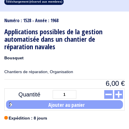
Téléchargement (réservé aux membres)
1913
1912
1911
1910
1909
1908
1907
1906
1905
1904
1903
1902
1901
1900
1899
1898
1897
1896
1895
1894
1893
1892
1891
1890
Numéro : 1528 - Année : 1968
Applications possibles de la gestion
automatisée dans un chantier de
réparation navales
Bousquet
Chantiers de réparation, Organisation
6,00
€
Quantité
Ajouter au panier
Expédition : 8 jours