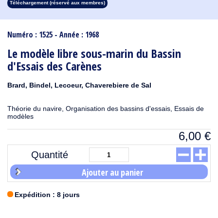
Téléchargement (réservé aux membres)
1913
1912
1911
1910
1909
1908
1907
1906
1905
1904
1903
1902
1901
1900
1899
1898
1897
1896
1895
1894
1893
1892
1891
1890
Numéro : 1525 - Année : 1968
Le modèle libre sous-marin du Bassin
d'Essais des Carènes
Brard, Bindel, Lecoeur, Chaverebiere de Sal
Théorie du navire, Organisation des bassins d'essais, Essais de
modèles
6,00
€
Quantité
Ajouter au panier
Expédition : 8 jours