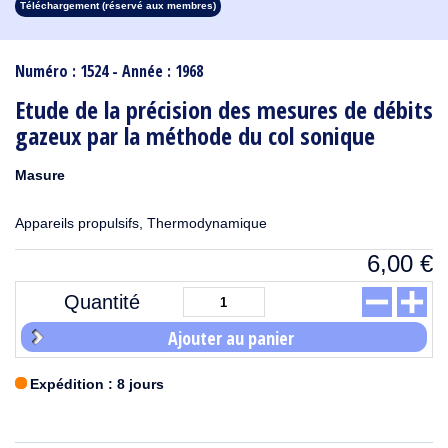
Téléchargement (réservé aux membres)
1913
1912
1911
1910
1909
1908
1907
1906
1905
1904
1903
1902
1901
1900
1899
1898
1897
1896
1895
1894
1893
1892
1891
1890
Numéro : 1524 - Année : 1968
Etude de la précision des mesures de débits
gazeux par la méthode du col sonique
Masure
Appareils propulsifs, Thermodynamique
6,00
€
Quantité
Ajouter au panier
Expédition : 8 jours