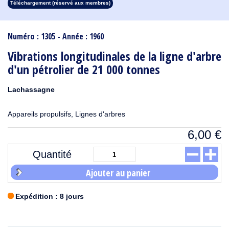
Téléchargement (réservé aux membres)
1913
1912
1911
1910
1909
1908
1907
1906
1905
1904
1903
1902
1901
1900
1899
1898
1897
1896
1895
1894
1893
1892
1891
1890
Numéro : 1305 - Année : 1960
Vibrations longitudinales de la ligne d'arbre
d'un pétrolier de 21 000 tonnes
Lachassagne
Appareils propulsifs, Lignes d'arbres
6,00
€
Quantité
Ajouter au panier
Expédition : 8 jours