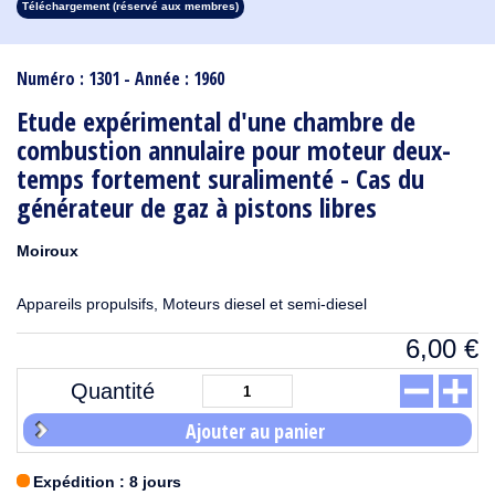
Téléchargement (réservé aux membres)
1913
1912
1911
1910
1909
1908
1907
1906
1905
1904
1903
1902
1901
1900
1899
1898
1897
1896
1895
1894
1893
1892
1891
1890
Numéro : 1301 - Année : 1960
Etude expérimental d'une chambre de
combustion annulaire pour moteur deux-
temps fortement suralimenté - Cas du
générateur de gaz à pistons libres
Moiroux
Appareils propulsifs, Moteurs diesel et semi-diesel
6,00
€
Quantité
Ajouter au panier
Expédition : 8 jours