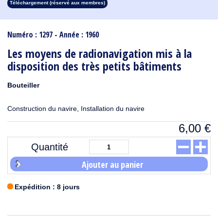
Téléchargement (réservé aux membres)
1913
1912
1911
1910
1909
1908
1907
1906
1905
1904
1903
1902
1901
1900
1899
1898
1897
1896
1895
1894
1893
1892
1891
1890
Numéro : 1297 - Année : 1960
Les moyens de radionavigation mis à la
disposition des très petits bâtiments
Bouteiller
Construction du navire, Installation du navire
6,00
€
Quantité
Ajouter au panier
Expédition : 8 jours